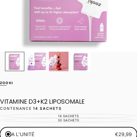
ZOOKI
VITAMINE D3+K2 LIPOSOMALE
CONTENANCE
14 SACHETS
14 SACHETS
VARIANTE
ÉPUISÉE
30 SACHETS
VARIANTE
OU
ÉPUISÉE
INDISPONIBLE
OU
INDISPONIBLE
A L'UNITÉ
€29,99