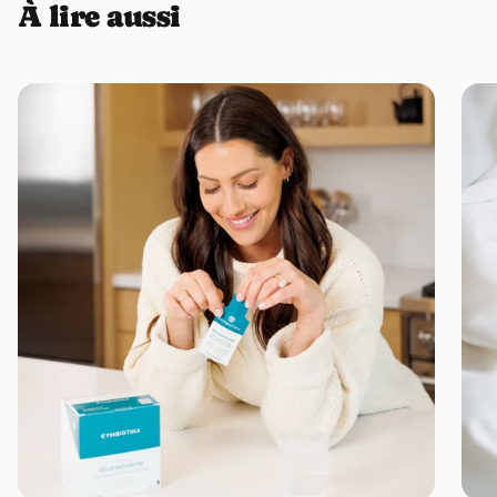
du soleil ». C’est cette forme que recommandent la plupart des
À lire aussi
autorités de santé. Pour les plus techniques : il s’agit de
cholécalciférol extrait d’un lichen — une source végétale et 100 %
vegan.
Quelle quantité de vitamine D3 et K2 dans chaque sachet ?
Chaque dose contient 3000 UI de vitamine D3 et 100 µg de
vitamine K2, pour une efficacité renforcée et un soutien optimal des
os.
Le produit est-il sans gluten, lactose, soja, alcool et sucre ?
Oui, Vitamin D Zooki est exempt de gluten, soja, produits laitiers,
alcool et sucre.
La vitamine D provient-elle de la laine de mouton comme la
plupart des compléments ?
Non, contrairement à beaucoup d’autres, Vitamine D Zooki est 100
% vegan, car sa vitamine D3 est extraite d’un lichen (algue), et non
de la laine de mouton.
✅ SuperKure Distributeur officiel Zooki en France
✅ Commander maintenant pour une Livraison express 24h-48H par
UPS dans toute la France et en Europe
✅ Livraison gratuite dès 60 euros d'achat
✅ En stock, prêt à être expédié