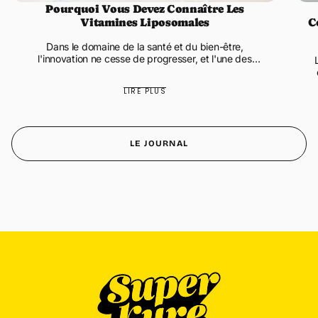
Pourquoi Vous Devez Connaître Les
✅ Service client expert en vitamine et nutrition
Vitamines Liposomales
C
✅ Paiement 100% sécurisé
Dans le domaine de la santé et du bien-être,
l'innovation ne cesse de progresser, et l'une des
avancées les plus significatives est l'encapsulation
liposomale des vitamines. Les...
LIRE PLUS
LE JOURNAL