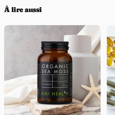
–
Richesse en vitamine E et minéraux
: Protège vos cellules du
stress oxydatif, soutient votre immunité et participe à plus de 300
À lire aussi
réactions enzymatiques. Source de magnésium, fer, zinc, cuivre,
manganèse, potassium et phosphore.
–
Beauté de l'intérieur
: Les omégas nourrissent votre peau,
fortifient vos cheveux et donnent de l'éclat. Une vraie cure de
beauté nutritionnelle.
Le chanvre se distingue par sa richesse remarquable en acides gras
essentiels oméga-3 (dont l'acide alpha-linolénique) et oméga-6
dans un ratio idéal de 3:1, exactement ce dont votre organisme a
besoin. Cette combinaison unique protéines-omégas-fibres en fait
un superaliment complet rare dans le règne végétal. La protéine de
chanvre Kiki Health affiche également une digestibilité supérieure à
90%, ce qui signifie que votre corps assimile et utilise pratiquement
toutes les protéines consommées.
Issue de variétés roumaines réputées pour leur richesse en
nutriments, cette poudre légère présente une saveur douce et
légèrement noisettée. Sans OGM, sans pesticides, naturellement
sans gluten et sans lactose, elle convient à tous les régimes
alimentaires.