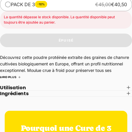
PACK DE 3
€45,00
€40,50
-10%
La quantité dépasse le stock disponible. La quantité disponible peut
toujours être ajoutée au panier.
ÉPUISÉ
Découvrez cette poudre protéinée extraite des graines de chanvre
cultivées biologiquement en Europe, offrant un profil nutritionnel
exceptionnel. Moulue crue à froid pour préserver tous ses
nutriments vivants, elle concentre naturellement 52% de protéines
LIRE PLUS
hautement biodisponibles accompagnées d'un spectre complet des
Utilisation
21 acides aminés, incluant les 8 essentiels que votre corps ne peut
Ingrédients
synthétiser.
Les bienfaits :
–
Protéines complètes et biodisponibles
: Les 21 acides aminés,
Pourquoi une Cure de 3
dont l'arginine en abondance, soutiennent la croissance musculaire,