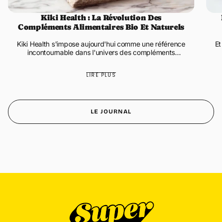
Kiki Health : La Révolution Des
Compléments Alimentaires Bio Et Naturels
Kiki Health s'impose aujourd'hui comme une référence
Et
incontournable dans l'univers des compléments
alimentaires biologiques et naturels. Cette marque
g
britannique innovante propo...
LIRE PLUS
LE JOURNAL