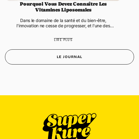
Pourquoi Vous Devez Connaître Les
diabétiques.
Vitamines Liposomales
Est-elle sans allergènes et vegan ?
Oui, la Vitamine C Zooki est sans produits laitiers, gluten, soja,
Dans le domaine de la santé et du bien-être,
l'innovation ne cesse de progresser, et l'une des
alcool, sans solvants et 100 % vegan.
avancées les plus significatives est l'encapsulation
✅ SuperKure Distributeur officiel Zooki en France
liposomale des vitamines. Les...
LIRE PLUS
✅ Commander maintenant pour une Livraison express 24h-48H par
UPS dans toute la France et en Europe
✅ Livraison gratuite dès 60 euros d'achat
LE JOURNAL
✅ En stock, prêt à être expédié
✅ Service client expert en vitamine et nutrition
✅ Paiement 100% sécurisé