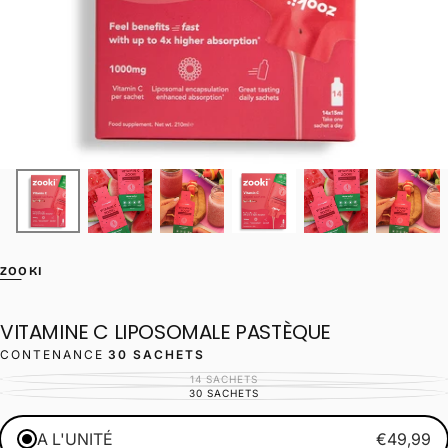
ZOOKI
VITAMINE C LIPOSOMALE PASTÈQUE
CONTENANCE
30 SACHETS
14 SACHETS
VARIANTE
ÉPUISÉE
30 SACHETS
VARIANTE
OU
ÉPUISÉE
INDISPONIBLE
OU
INDISPONIBLE
A L'UNITÉ
€49,99