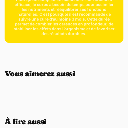
efficace, le corps a besoin de temps pour assimiler
stress et renforce proactivement votre résistance naturelle.
les nutriments et rééquilibrer ses fonctions
naturelles. C’est pourquoi il est recommandé de
- Le
champignon Reishi,
utilisé traditionnellement en médecine
suivre une cure d’au moins 3 mois. Cette durée
chinoise, soutient la santé respiratoire et apaise la toux. Cet
permet de combler les carences en profondeur, de
stabiliser les effets dans l’organisme et de favoriser
antioxydant puissant maintient la fonction du système immunitaire
des résultats durables.
tout en soulageant la fatigue.
- L'
Astragale
, racine adaptogène de référence, est employée
comme tonique respiratoire pour améliorer la fonction pulmonaire et
soutenir l'efficacité du système immunitaire. Elle aide également
l'organisme à s'adapter au stress.
- La
Vitamine C Naturelle Biodisponible.
The Immune Elixir contient
Vous aimerez aussi
de la vitamine C naturelle issue de l'Amla (groseille indienne), qui
limite les dommages cellulaires liés aux radicaux libres.
Contrairement aux sources synthétiques, cette vitamine C naturelle
présente une biodisponibilité supérieure, garantissant une meilleure
absorption et utilisation par votre organisme.
- Le
Zinc
pour une Immunité Optimale. Le zinc joue un rôle essentiel
dans le fonctionnement du système immunitaire. Il contribue
également à la santé de la peau et des cheveux, favorise la
À lire aussi
cicatrisation et participe au métabolisme des protéines, glucides et