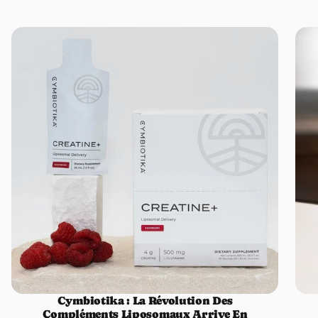
FAQ – Les questions les plus posées sur la Créatine de Cymbiotika
▸ Quelle est la particularité de la créatine Cymbiotika ?
Ce qui rend cette formule unique, c'est qu'elle est prête à
consommer directement. Contrairement aux autres créatines, vous
n'avez pas besoin de l'ajouter à de l'eau. La technologie liposomale
permet à votre corps d'absorber efficacement les nutriments sans
qu'ils soient simplement envoyés dans l'estomac comme avec les
autres marques.
▸ Quel est le moment optimal pour prendre la Créatine+ de
Cymbiotika ?
1 heure avant ou après votre entraînement pour le soutien
musculaire et la récupération, ou à tout moment de la journée pour
un boost d'énergie.
Cymbiotika : La Révolution Des
▸ Pourquoi cette alternance 5 jours ON / 2 jours OFF ?
Compléments Liposomaux Arrive En