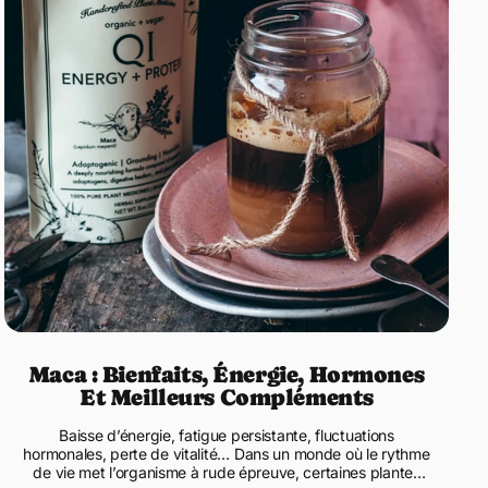
Kure - Notre avis d'expert sur le
ness en poudre - Anima Mundi
rons cette alternative au café pour sa formule ingénieuse qui
ines torréfiées (chicorée, pissenlit) et adaptogènes puissants,
l réconfortant que nous recommandons pour booster
ment le moral et l'énergie sans la nervosité de la caféine.
Maca : Bienfaits, Énergie, Hormones
Et Meilleurs Compléments
Baisse d’énergie, fatigue persistante, fluctuations
hormonales, perte de vitalité… Dans un monde où le rythme
de vie met l’organisme à rude épreuve, certaines plantes