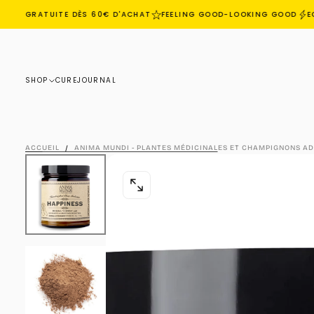
ON GRATUITE DÈS 60€ D'ACHAT
FEELING GOOD-LOOKING GOOD
ECO
PASSER
AU
CONTENU
SHOP
CURE
JOURNAL
ACCUEIL
/
ANIMA MUNDI - PLANTES MÉDICINALES ET CHAMPIGNONS A
OUVRIR
LE
MÉDIA
0
DANS
UNE
FENÊTRE
MODALE