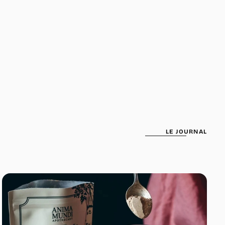
nellement utilisées pour l'équilibre émotionnel, sans additifs
ues, conservateurs ou substances artificielles. Le produit est
de temps avant de ressentir les effets ?
s personnes ressentent une amélioration de l'humeur dès 20-
s. Pour des effets durables sur l'anxiété et le bien-être
 comptez 2-4 semaines d'utilisation régulière.
l'associer à d'autres adaptogènes ?
se combine bien avec l'Ashwagandha pour la gestion du stress,
d
pour la concentration, ou le
Reishi
pour un effet apaisant
s vs antidépresseurs : peut-il les remplacer ?
LE JOURNAL
s ne remplace JAMAIS un traitement antidépresseur. C'est un
naturel pour l'humeur quotidienne. Toujours consulter avant de
 un traitement médical.
s : y a-t-il des risques de
dépendance ?
édients naturels ne créent pas de dépendance physique,
ement aux substances synthétiques. Cependant, faire des
'une semaine par mois est recommandé.