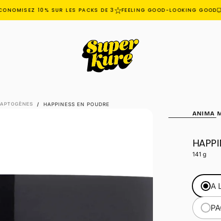
NOMISEZ 10% SUR LES PACKS DE 3
FEELING GOOD-LOOKING GOOD
L
DAPTOGÈNES
/
HAPPINESS EN POUDRE
ANIMA 
HAPPI
OUVRIR
LE
141 g
MÉDIA
1
DANS
A 
UNE
FENÊTRE
PA
MODALE