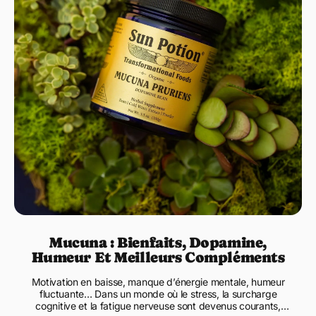
Super
Happi
Nous ado
marie rac
un ritue
naturelle
Mucuna : Bienfaits, Dopamine,
Humeur Et Meilleurs Compléments
Motivation en baisse, manque d’énergie mentale, humeur
fluctuante… Dans un monde où le stress, la surcharge
cognitive et la fatigue nerveuse sont devenus courants,