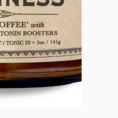
du foie e
•
Racine
favorisa
•
Racine
•
Racin
hormonal
•
Mesqu
•
Ashwa
vitalité.
•
Mucu
l’humeur
•
Albizi
utilisée 
•
Rhodio
humeur é
•
Millep
•
Cannel
•
Vanille