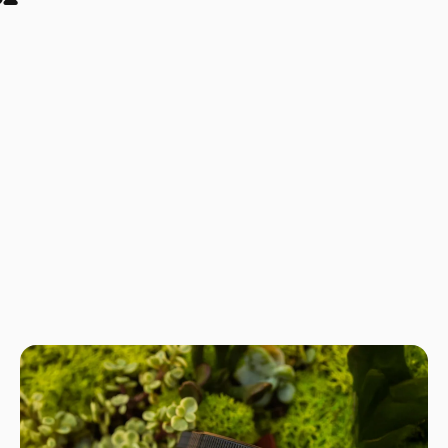
tradition
synthétiq
vegan.
Combien 
Certaine
30 minute
général,
Peut-on 
Oui, il 
The Min
global.
Happines
Happines
soutien 
modifier
Happines
Les ingr
contrair
pauses d