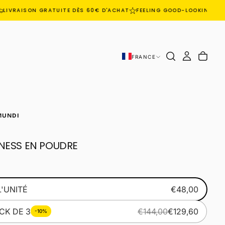
IVRAISON GRATUITE DÈS 60€ D'ACHAT
FEELING GOOD-LOOKING GOO
FRANCE
MUNDI
NESS EN POUDRE
L'UNITÉ
€48,00
CK DE 3
€144,00
€129,60
-10%