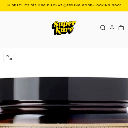
ISON GRATUITE DÈS 60€ D'ACHAT
FEELING GOOD-LOOKING GOOD
E
PASSER
AU
CONTENU
OUVRIR
LE
MÉDIA
0
DANS
UNE
FENÊTRE
MODALE