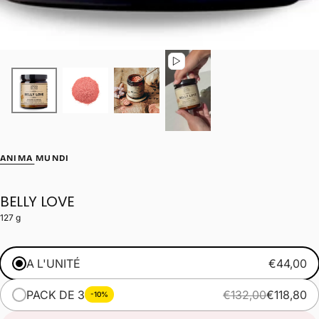
ANIMA MUNDI
BELLY LOVE
127 g
A L'UNITÉ
€44,00
PACK DE 3
€132,00
€118,80
-10%