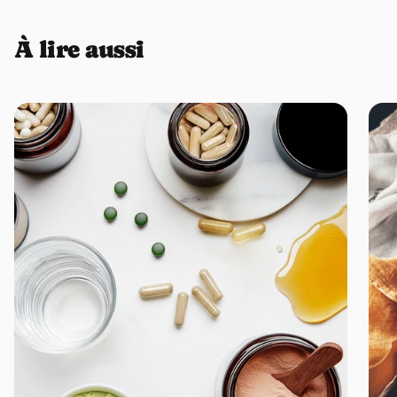
Qu'est-ce que Belly Love ?
À lire aussi
Belly Love est un mélange d'herbes digestives incluant la camomille,
la menthe poivrée, le fenouil et la racine de guimauve pour apaiser
l'inflammation digestive, réduire les ballonnements et soutenir la
santé intestinale globale.
Quand faut-il le prendre ?
Moments optimaux :
- Après les repas pour faciliter la digestion
- En cas de ballonnements ou inconfort intestinal
- Le soir en tisane pour détendre le système digestif
- 2-3 tasses par jour selon les besoins
Est-ce un produit 100 % naturel ?
Oui, Belly Love contient uniquement des herbes biologiques
séchées, reconnues traditionnellement pour leurs propriétés
digestives, sans additifs, arômes artificiels ou conservateurs. Le
mélange est vegan et sans gluten.
Combien de temps avant de ressentir les effets ?
L'apaisement digestif peut être ressenti dès 15-30 minutes après
consommation. Pour améliorer durablement la santé intestinale,