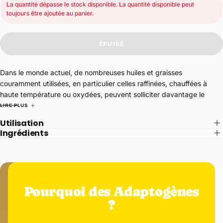
La quantité dépasse le stock disponible. La quantité disponible peut
toujours être ajoutée au panier.
ÉPUISÉ
Dans le monde actuel, de nombreuses huiles et graisses
couramment utilisées, en particulier celles raffinées, chauffées à
haute température ou oxydées, peuvent solliciter davantage le
système digestif. Avec le temps, cela peut contribuer à des
LIRE PLUS
ballonnements
occasionnels,
inconfort
digestif ou
sensation de
Utilisation
lourdeur
.
Ingrédients
Belly Love de Anima Mundi a été soigneusement formulé pour
soutenir le métabolisme des graisses, apaiser les ballonnements
occasionnels et favoriser l’harmonie digestive. Ce mélange vibrant
d’amers et de plantes riches en antioxydants aide à optimiser la
digestion et soutient les voies naturelles de détoxification de
Pourquoi des Adaptogènes
l’organisme.
?
Plantes clés et bienfaits :