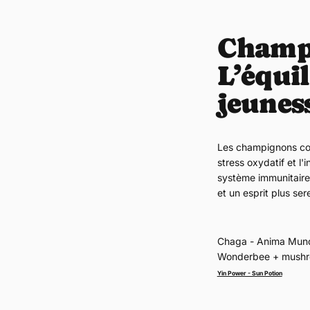
Champ
L’équil
jeunes
Les champignons comm
stress oxydatif et l
système immunitaire
et un esprit plus sere
Chaga - Anima Mun
Wonderbee + mushro
Yin Power - Sun Potion