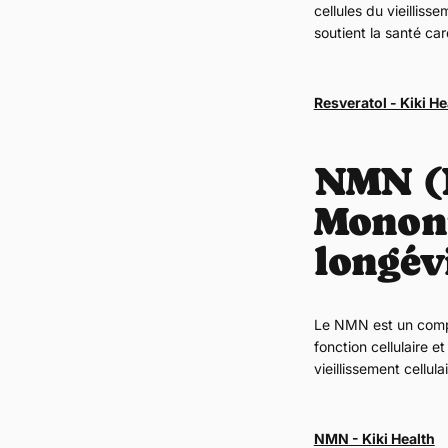
cellules du vieilliss
soutient la santé ca
Resveratol - Kiki He
NMN (
Mononuc
longév
Le NMN est un compo
fonction cellulaire et
vieillissement cellula
NMN - Kiki Health