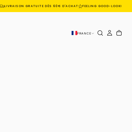
LIVRAISON GRATUITE DÈS 60€ D'ACHAT
FEELING GOOD-LOOKING GO
FRANCE