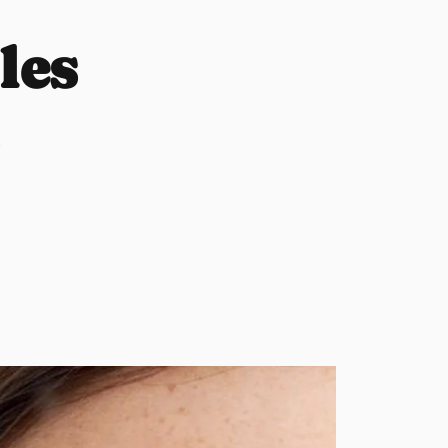
les
i