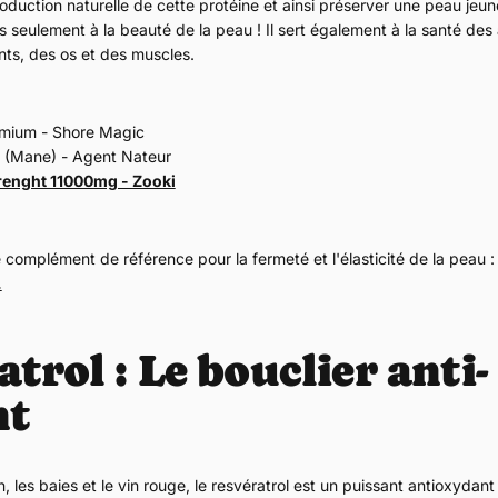
roduction naturelle de cette protéine et ainsi préserver une peau jeun
s seulement à la beauté de la peau ! Il sert également à la santé des 
nts, des os et des muscles.
emium - Shore Magic
i (Mane) - Agent Nateur
renght 11000mg - Zooki
e complément de référence pour la fermeté et l'élasticité de la peau 
.
trol : Le bouclier anti-
nt
n, les baies et le vin rouge, le resvératrol est un puissant antioxydan