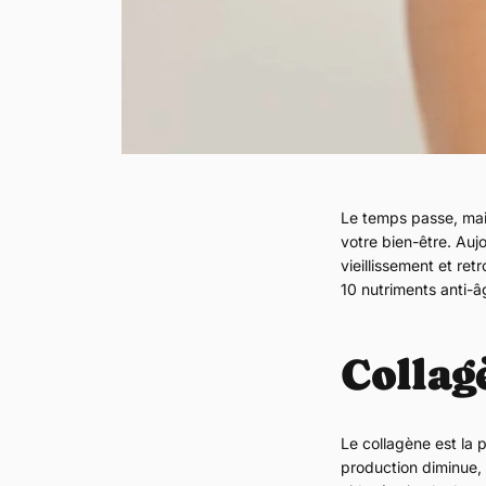
Le temps passe, mais
votre bien-être. Aujo
vieillissement et re
10 nutriments anti-â
Collagè
Le
collagène
est la p
production diminue, 