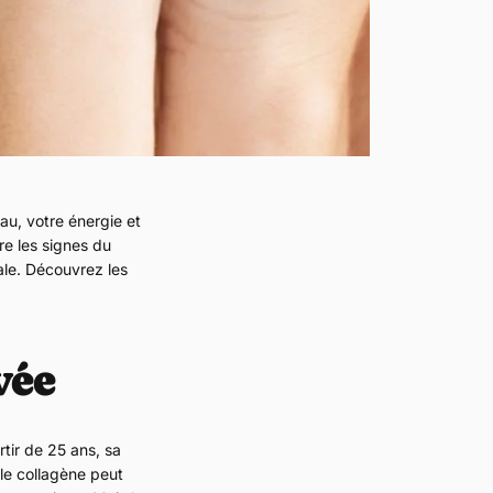
cart is
ly empty
au, votre énergie et
re les signes du
ale. Découvrez les
been selected yet.
vée
rtir de 25 ans, sa
le collagène peut