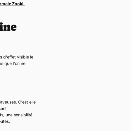
omale Zooki.
ine
d'effet visible le
es que l'on ne
erveuses. C'est elle
sent
, une sensibilité
outés.