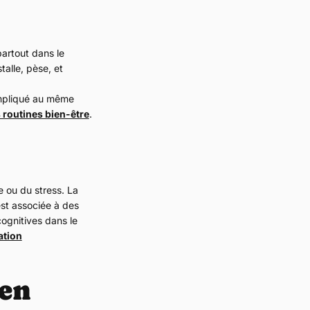
partout dans le
talle, pèse, et
impliqué au même
 routines bien-être
.
 ou du stress. La
est associée à des
cognitives dans le
ation
 en