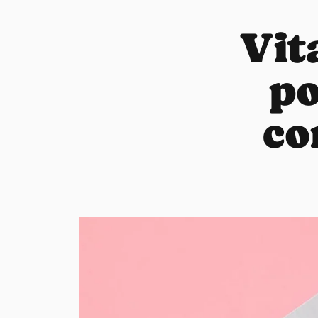
Vit
po
co