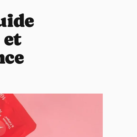
uide
 et
nce