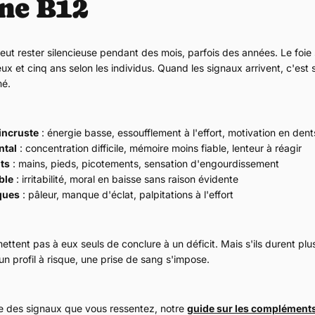
ne B12
ut rester silencieuse pendant des mois, parfois des années. Le foie
eux et cinq ans selon les individus. Quand les signaux arrivent, c'est
mé.
'incruste
: énergie basse, essoufflement à l'effort, motivation en dent
ntal
: concentration difficile, mémoire moins fiable, lenteur à réagir
ts
: mains, pieds, picotements, sensation d'engourdissement
ble
: irritabilité, moral en baisse sans raison évidente
ques
: pâleur, manque d'éclat, palpitations à l'effort
ttent pas à eux seuls de conclure à un déficit. Mais s'ils durent plu
n profil à risque, une prise de sang s'impose.
tie des signaux que vous ressentez, notre
guide sur les compléments