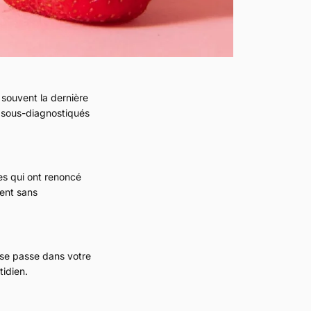
 rapide est
 souvent la dernière
ment vide
s sous-diagnostiqués
es qui ont renoncé
ment sans
ncore été sélectionné.
 se passe dans votre
tidien.