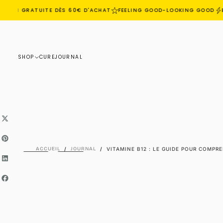
ISON GRATUITE DÈS 60€ D'ACHAT
FEELING GOOD-LOOKING GOOD
EC
PASSER
AU
CONTENU
SHOP
CURE
JOURNAL
ACCUEIL
/
JOURNAL
/
VITAMINE B12 : LE GUIDE POUR COMPR