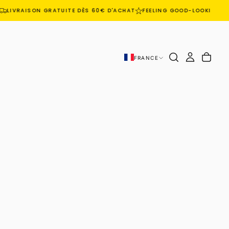
LIVRAISON GRATUITE DÈS 60€ D'ACHAT
FEELING GOOD-LOOKING GO
FRANCE