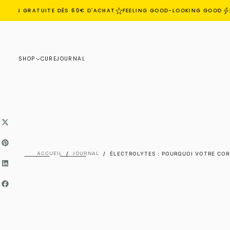
ISON GRATUITE DÈS 60€ D'ACHAT
FEELING GOOD-LOOKING GOOD
EC
PASSER
AU
CONTENU
SHOP
CURE
JOURNAL
ACCUEIL
/
JOURNAL
/
ÉLECTROLYTES : POURQUOI VOTRE COR