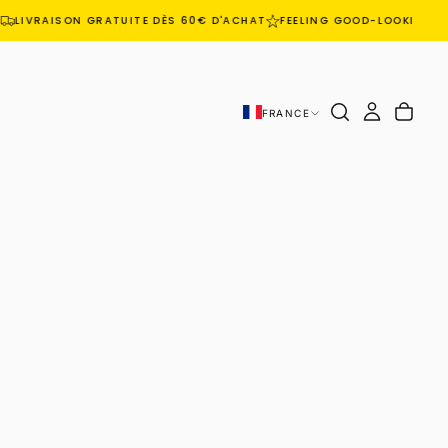
LIVRAISON GRATUITE DÈS 60€ D'ACHAT
FEELING GOOD-LOOKING GO
FRANCE