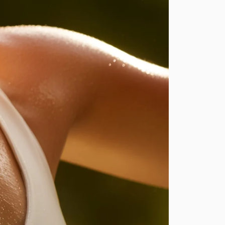
ment vide
ncore été sélectionné.