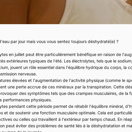
d'eau par jour mais vous vous sentez toujours déshydraté(e) ?
ytes en juillet peut être particulièrement bénéfique en raison de l'au
tés extérieures typiques de l'été. Les électrolytes, tels que le sodium
ium, jouent un rôle essentiel dans l'équilibre hydrique du corps, la c
ansmission nerveuse.
ratures élevées et l'augmentation de l'activité physique (comme le spo
aînent une perte accrue de ces minéraux par la transpiration. Cette dé
 provoquer des symptômes tels que des crampes musculaires, de la fa
es performances physiques.
ytes pendant cette période permet de rétablir l'équilibre minéral, d'
s et de soutenir une fonction musculaire optimale. Cela est particul
ctives ou celles qui travaillent à l'extérieur par temps chaud. En réa
 on peut éviter des problèmes de santé liés à la déshydratation et ma