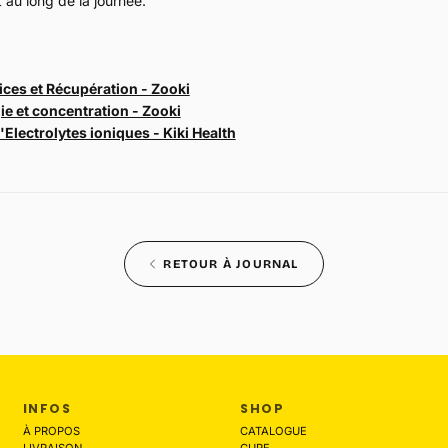
 au long de la journée.
ces et Récupération - Zooki
e et concentration - Zooki
'Electrolytes ioniques - Kiki Health
RETOUR À JOURNAL
INFOS
SHOP
À PROPOS
CATALOGUE