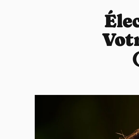
Éle
Votr