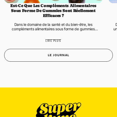
Est-Ce Que Les Compléments Alimentaires
Sous Forme De Gummies Sont Réellement
Efficaces ?
Dans le domaine de la santé et du bien-être, les
Dans notre société moderne où l'information circule à
compléments alimentaires sous forme de gummies
un
gagnent en popularité. Qu'est-ce que les Gummies en
Compléments Alimentaires ? ...
LIRE PLUS
LE JOURNAL