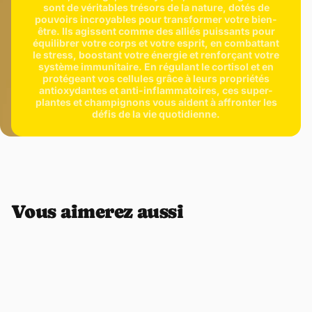
sont de véritables trésors de la nature, dotés de
journée, sans pic ni chute brutale.
pouvoirs incroyables pour transformer votre bien-
Amélioration de l’humeur
être. Ils agissent comme des alliés puissants pour
Lion’s Mane aide à réguler le stress (cortisol), tandis que les
équilibrer votre corps et votre esprit, en combattant
le stress, boostant votre énergie et renforçant votre
vitamines B jouent un rôle dans la production des
système immunitaire. En régulant le cortisol et en
neurotransmetteurs influençant l’humeur. Des carences en B6, B12
protégeant vos cellules grâce à leurs propriétés
ou folates peuvent être liées à la dépression.
antioxydantes et anti-inflammatoires, ces super-
plantes et champignons vous aident à affronter les
défis de la vie quotidienne.
Vous aimerez aussi